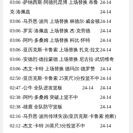
03:06 -萨纳西斯·阿德托昆博 上场替换 布鲁
24-14
克·洛佩兹
24-14
03:06 -马乔恩·波尚 上场替换 林德尔·威金顿
24-14
03:06 -罗宾·洛佩兹 上场替换 杰·克劳德
24-14
03:06 -阿约·多桑姆 上场替换 科比·怀特
24-14
03:06 -亚历克斯·卡鲁索 上场替换 扎克·拉文
24-14
03:06 -安德烈·德拉蒙德 上场替换 尼古拉·武切维奇
03:06 -杰文·卡特 上场替换 德玛尔·德罗赞
24-14
02:50 -亚历克斯·卡鲁索 25英尺3分投篮不中
24-14
02:47 -公牛 全队进攻篮板
24-14
24-14
02:38 -阿约·多桑姆 突破上篮不中
24-14
02:38 -雄鹿 全队防守篮板
24-14
02:16 -马乔恩·波尚传球失误(亚历克斯·卡鲁索 抢断)
02:12 -杰文·卡特 26英尺3分投篮不中
24-14