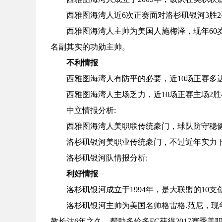
西雅图海湾人近6次正赛面对洛杉矶银河3胜
西雅图海湾人主帅为美国人施梅泽，现年60
名副其实的功勋主帅。
不利情报
西雅图海湾人有防平的必要，近10场正赛多达
西雅图海湾人主场乏力，近10场正赛主场2胜4
中立情报分析:
西雅图海湾人美职联传统豪门，球队防守稳
洛杉矶银河美职业传统豪门，不过近年实力下
洛杉矶银河队情报分析:
利好情报
洛杉矶银河成立于1994年，是大联盟的1
洛杉矶银河主帅为美国名帅格雷格.范尼，现年
教长达6年之久，帮助多伦多FC获得2017赛季美