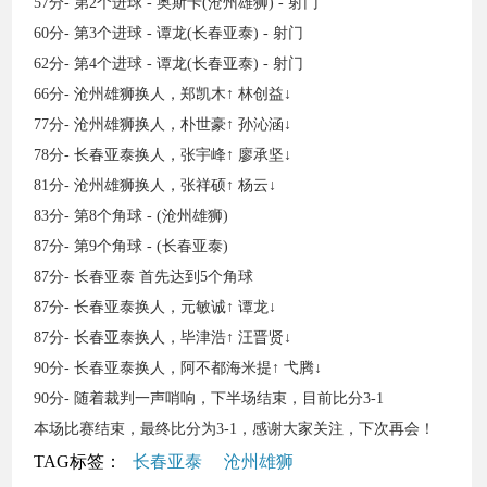
57分- 第2个进球 - 奥斯卡(沧州雄狮) - 射门
60分- 第3个进球 - 谭龙(长春亚泰) - 射门
62分- 第4个进球 - 谭龙(长春亚泰) - 射门
66分- 沧州雄狮换人，郑凯木↑ 林创益↓
77分- 沧州雄狮换人，朴世豪↑ 孙沁涵↓
78分- 长春亚泰换人，张宇峰↑ 廖承坚↓
81分- 沧州雄狮换人，张祥硕↑ 杨云↓
83分- 第8个角球 - (沧州雄狮)
87分- 第9个角球 - (长春亚泰)
87分- 长春亚泰 首先达到5个角球
87分- 长春亚泰换人，元敏诚↑ 谭龙↓
87分- 长春亚泰换人，毕津浩↑ 汪晋贤↓
90分- 长春亚泰换人，阿不都海米提↑ 弋腾↓
90分- 随着裁判一声哨响，下半场结束，目前比分3-1
本场比赛结束，最终比分为3-1，感谢大家关注，下次再会！
TAG标签：
长春亚泰
沧州雄狮