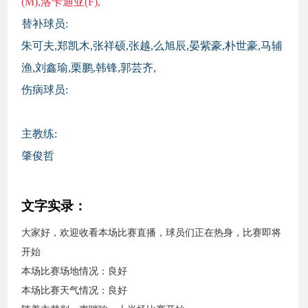
(M),洛卡迪亚(F),
替补球员:
朱可夫,郑凯木,张祥硕,张越,么旭辰,晏紫豪,朴世豪,马辅
渔,刘鑫瑜,栗鹏,韩锋,郭芸齐,
伤病球员:
主教练:
肇俊哲
文字实录：
大家好，欢迎收看本场比赛直播，球员们正在热身，比赛即将
开始
本场比赛场地情况：良好
本场比赛天气情况：良好