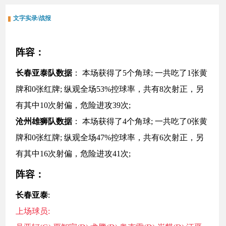
文字实录/战报
阵容：
长春亚泰
队数据
： 本场获得了
5
个角球; 一共吃了
1
张黄
牌和
0
张红牌; 纵观全场
53
%控球率，共有
8
次射正，另
有其中
10
次射偏，危险进攻
39
次;
沧州雄狮
队数据
： 本场获得了
4
个角球; 一共吃了
0
张黄
牌和
0
张红牌; 纵观全场
47
%控球率，共有
6
次射正，另
有其中
16
次射偏，危险进攻
41
次;
阵容：
长春亚泰
:
上场球员: