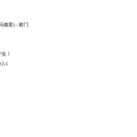
德里) - 射门
产生！
-1