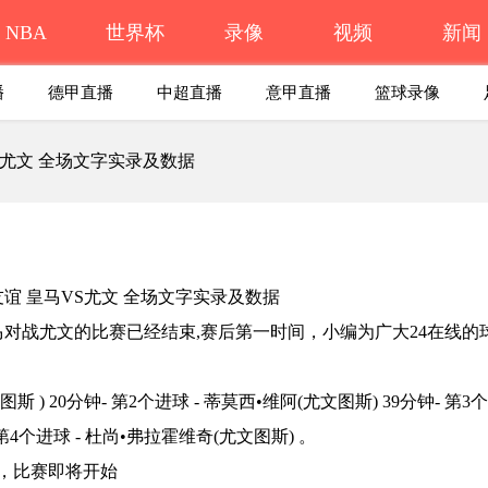
NBA
世界杯
录像
视频
新闻
播
德甲直播
中超直播
意甲直播
篮球录像
VS尤文 全场文字实录及数据
 皇马对战尤文的比赛已经结束,赛后第一时间，小编为广大24在线的
) 20分钟- 第2个进球 - 蒂莫西•维阿(尤文图斯) 39分钟- 第3
 第4个进球 - 杜尚•弗拉霍维奇(尤文图斯) 。
，比赛即将开始