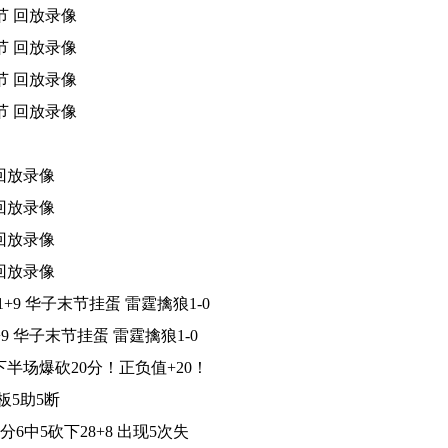
节 回放录像
节 回放录像
节 回放录像
节 回放录像
 回放录像
 回放录像
 回放录像
 回放录像
+9 华子末节挂蛋 雷霆擒狼1-0
9 华子末节挂蛋 雷霆擒狼1-0
半场爆砍20分！正负值+20！
板5助5断
中5砍下28+8 出现5次失