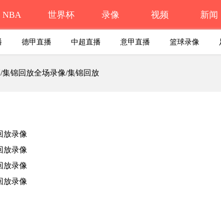
NBA
世界杯
录像
视频
新闻
播
德甲直播
中超直播
意甲直播
篮球录像
马刺/集锦回放全场录像/集锦回放
 回放录像
 回放录像
 回放录像
 回放录像