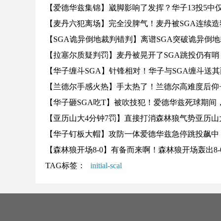
【爱德华兹集锦】崴脚影响了发挥？华子13投5中仅得1
【麦丹六犯离场】完全没脾气！麦丹被SGA连续
【SGA诡异倒地裁判错判】离谱SGA突破诡异倒
【拉塞尔质疑判罚】麦丹被晃开了SGA跳投仍有
【华子缠斗SGA】针锋相对！华子与SGA缠斗送
【兰德尔手感火热】手太热了！兰德尔高难度后仰
【华子砸SGA吃T】被吹技犯！爱德华兹死球期间
【亚历山大4分钟7罚】直接打消森林狼气势亚历山
【华子钉板大帽】攻防一体爱德华兹急停跳投飙中
【森林狼开场8-0】有备而来啊！森林狼开场轰出8-
TAG标签：
initial-scal