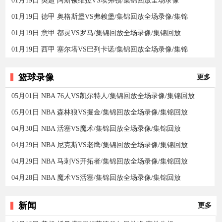
01月19日 英超 阿斯顿维拉VS埃弗顿/集锦回放全场录像
01月19日 德甲 奥格斯堡VS弗赖堡/集锦回放全场录像/集锦
01月19日 意甲 都灵VS罗马/集锦回放全场录像/集锦回放
01月19日 西甲 塞尔塔VS巴列卡诺/集锦回放全场录像/集锦
篮球录像
更多
05月01日 NBA 76人VS凯尔特人/集锦回放全场录像/集锦回放
05月01日 NBA 森林狼VS掘金/集锦回放全场录像/集锦回放
04月30日 NBA 活塞VS魔术/集锦回放全场录像/集锦回放
04月29日 NBA 尼克斯VS老鹰/集锦回放全场录像/集锦回放
04月29日 NBA 马刺VS开拓者/集锦回放全场录像/集锦回放
04月28日 NBA 魔术VS活塞/集锦回放全场录像/集锦回放
新闻
更多