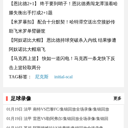
【恩比德2+1】 终于要到哨子！恩比德勇闯龙潭顶着哈
滕失衡出手打成2+1题
【米罗暴扣】 配合十分默契！哈特滞空送出空接妙传
助飞米罗单臂砸筐
【阿奴诺比大帽】 恩比德持球突破杀入内线 结果惨遭
阿奴诺比大帽扇飞
【马克西上篮】 快如一道闪电！马克西一条龙快下反
击上篮轻取两分
TAG标签：
尼克斯
initial-scal
足球录像
更多
01月19日 法甲 南特VS巴黎FC/集锦回放全场录像/集锦回放
01月19日 法甲 雷恩VS勒阿弗尔/集锦回放全场录像/集锦回