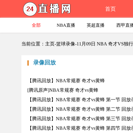
首页
全部
NBA直播
英超直播
西甲直
当前位置：主页-篮球录像-11月09日 NBA 奇才VS
录像回放
【腾讯回放】NBA常规赛 奇才vs黄蜂
[腾讯原声]NBA常规赛 奇才vs黄蜂
【腾讯回放】NBA常规赛 奇才vs黄蜂 第一节 回放
【腾讯回放】NBA常规赛 奇才vs黄蜂 第二节 回放
【腾讯回放】NBA常规赛 奇才vs黄蜂 第三节 回放
【腾讯回放】NBA常规赛 奇才vs黄蜂 第四节 回放