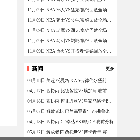
11月09日 NBA 76人VS猛龙/集锦回放全场录像/集锦回放
11月09日 NBA 骑士VS公牛/集锦回放全场录像/集锦回放
11月09日 NBA 老鹰VS湖人/集锦回放全场录像/集锦回放
11月09日 NBA 马刺VS鹈鹕/集锦回放全场录像/集锦回放
11月09日 NBA 热火VS开拓者/集锦回放全场录像/集锦回放
新闻
更多
04月18日 美超 托曼塔FCVS劳德代尔堡前锋 赛前分析
04月17日 西协丙 比德紮拉VS埃加河 赛前分析
04月18日 西协丙 库儿恩丝VS皇家马洛卡B队 赛前分析
05月07日 解放者杯 巴兰基亚青年VS弗鲁米嫩塞 赛前分析
04月18日 西协丙 CD洛达VS城际CF 赛前分析
05月12日 解放者杯 桑托斯VS博卡青年 赛前分析