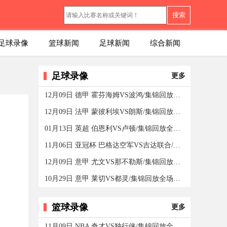
搜索
足球录像
篮球新闻
足球新闻
综合新闻
足球录像
更多
12月09日 德甲 霍芬海姆VS波鸿/集锦回放全场录像/集锦回
12月09日 法甲 蒙彼利埃VS朗斯/集锦回放全场录像/集锦回
01月13日 英超 伯恩利VS卢顿/集锦回放全场录像/集锦回放
11月06日 亚冠杯 巴格达空军VS吉达联合/集锦回放全场录
12月09日 意甲 尤文VS那不勒斯/集锦回放全场录像/集锦回
10月29日 意甲 莱切VS都灵/集锦回放全场录像/集锦回放
篮球录像
更多
11月09日 NBA 奇才VS独行侠/集锦回放全场录像/集锦回放