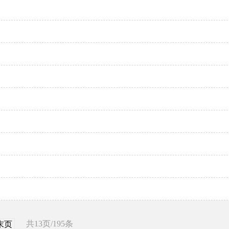
共13页/195条
末页