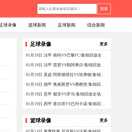
搜索
足球录像
篮球新闻
足球新闻
综合新闻
足球录像
更多
01月19日 法甲 南特VS巴黎FC/集锦回放全场录像/集锦回放
01月19日 法甲 雷恩VS勒阿弗尔/集锦回放全场录像/集锦回
01月19日 英超 阿斯顿维拉VS埃弗顿/集锦回放全场录像
01月19日 德甲 奥格斯堡VS弗赖堡/集锦回放全场录像/集锦
01月19日 意甲 都灵VS罗马/集锦回放全场录像/集锦回放
01月19日 西甲 塞尔塔VS巴列卡诺/集锦回放全场录像/集锦
篮球录像
更多
07月14日 夏季联赛 尼克斯VS活塞/集锦回放全场录像/集锦