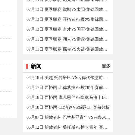
07月13日 夏季联赛 鹈鹕VS太阳/集锦回放全场录像/集锦回
07月13日 夏季联赛 开拓者VS魔术/集锦回放全场录像/集锦
07月13日 夏季联赛 奇才VS国王/集锦回放全场录像/集锦回
07月11日 夏季联赛 湖人VS雷霆/集锦回放全场录像/集锦回
07月11日 夏季联赛 掘金VS火箭/集锦回放全场录像/集锦回
新闻
更多
04月18日 美超 托曼塔FCVS劳德代尔堡前锋 赛前分析
04月17日 西协丙 比德紮拉VS埃加河 赛前分析
04月18日 西协丙 库儿恩丝VS皇家马洛卡B队 赛前分析
04月18日 西协丙 CD洛达VS城际CF 赛前分析
05月07日 解放者杯 巴兰基亚青年VS弗鲁米嫩塞 赛前分析
05月12日 解放者杯 桑托斯VS博卡青年 赛前分析