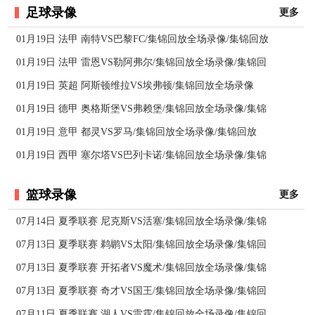
足球录像
更多
01月19日 法甲 南特VS巴黎FC/集锦回放全场录像/集锦回放
01月19日 法甲 雷恩VS勒阿弗尔/集锦回放全场录像/集锦回
01月19日 英超 阿斯顿维拉VS埃弗顿/集锦回放全场录像
01月19日 德甲 奥格斯堡VS弗赖堡/集锦回放全场录像/集锦
01月19日 意甲 都灵VS罗马/集锦回放全场录像/集锦回放
01月19日 西甲 塞尔塔VS巴列卡诺/集锦回放全场录像/集锦
篮球录像
更多
07月14日 夏季联赛 尼克斯VS活塞/集锦回放全场录像/集锦
07月13日 夏季联赛 鹈鹕VS太阳/集锦回放全场录像/集锦回
07月13日 夏季联赛 开拓者VS魔术/集锦回放全场录像/集锦
07月13日 夏季联赛 奇才VS国王/集锦回放全场录像/集锦回
07月11日 夏季联赛 湖人VS雷霆/集锦回放全场录像/集锦回