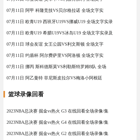
07月11日 阿甲 科隆竞技VS贝尔格拉诺 全场文字实
07月11日 欧青U19 西班牙U19VS挪威U19 全场文字实录
07月11日 欧青U19 希腊U19VS冰岛U19 全场文字实录及
07月11日 球会友谊 女王公园VS利文斯顿 全场文字
07月11日 约盾杯 阿尔费萨里VS阿洛顿 全场文字实
07月11日 挪丙 斯科德斯莫VS利勒斯特罗姆B队 全场
07月11日 阿乙曼特 菲尼斯皮拉尔VS梅洛小阿根廷
篮球录像回看
2023NBA总决赛 掘金vs热火 G3 在线回看全场录像/集
2023NBA总决赛 掘金vs热火 G4 在线回看全场录像/集
2023NBA总决赛 掘金vs热火 G2 在线回看全场录像/集