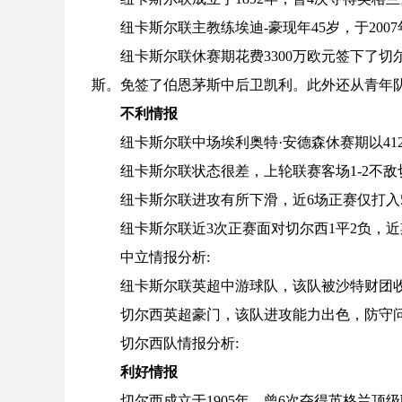
纽卡斯尔联主教练埃迪-豪现年45岁，于20
纽卡斯尔联休赛期花费3300万欧元签下了切
斯。免签了伯恩茅斯中后卫凯利。此外还从青年
不利情报
纽卡斯尔联中场埃利奥特·安德森休赛期以4
纽卡斯尔联状态很差，上轮联赛客场1-2不
纽卡斯尔联进攻有所下滑，近6场正赛仅打入
纽卡斯尔联近3次正赛面对切尔西1平2负，
中立情报分析:
纽卡斯尔联英超中游球队，该队被沙特财团收
切尔西英超豪门，该队进攻能力出色，防守
切尔西队情报分析:
利好情报
切尔西成立于1905年，曾6次夺得英格兰