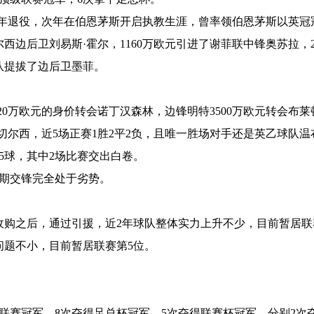
07年退役，次年在伯恩茅斯开启执教生涯，曾率领伯恩茅斯以英冠冠
尔西边后卫刘易斯·霍尔，1160万欧元引进了谢菲联中锋奥苏拉，
队提拔了边后卫墨菲。
120万欧元的身价转会诺丁汉森林，边锋明特3500万欧元转会
敌切尔西，近5场正赛1胜2平2负，且唯一胜场对手还是英乙球队
5球，其中2场比赛交出白卷。
近期交锋完全处于劣势。
购之后，通过引援，近2年球队整体实力上升不少，目前暂居联
问题不小，目前暂居联赛第5位。
顶级联赛冠军，8次夺得足总杯冠军，5次夺得联赛杯冠军，分别2