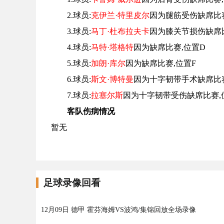
2.球员:
克伊兰·特里皮尔
因为腿筋受伤缺席比赛
3.球员:
马丁·杜布拉夫卡
因为膝关节损伤缺席
4.球员:
马特·塔格特
因为缺席比赛,位置D
5.球员:
加朗·库尔
因为缺席比赛,位置F
6.球员:
斯文·博特曼
因为十字韧带手术缺席比赛
7.球员:
拉塞尔斯
因为十字韧带受伤缺席比赛,
客队伤病情况
暂无
足球录像回看
12月09日 德甲 霍芬海姆VS波鸿/集锦回放全场录像