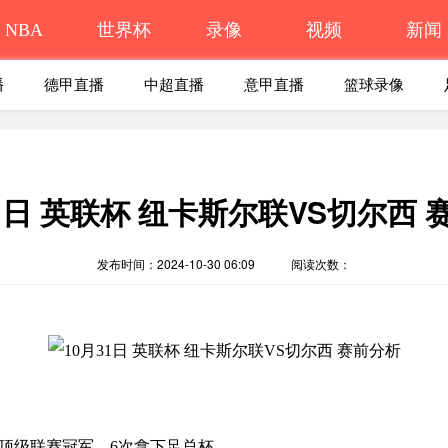
NBA
世界杯
录像
视频
新闻
播
德甲直播
中超直播
意甲直播
篮球录像
31日 英联杯 纽卡斯尔联VS切尔西 
发布时间：2024-10-30 06:09
阅读次数：
兰顶级联赛冠军，6次拿下足总杯。