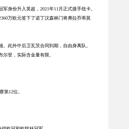
军身份升入英超，2021年11月正式接手纽卡。
2360万欧元签下了诺丁汉森林门将弗拉乔蒂莫
布莱顿。此外中后卫瓦茨合同到期，自由身离队。
温布尔登，实际含金量有限。
赛第12位。
次夺得欧冠和欧联杯冠军。