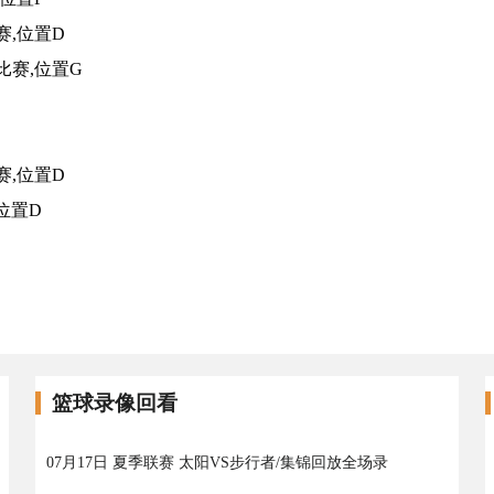
,位置D
比赛,位置G
,位置D
位置D
篮球录像回看
07月17日 夏季联赛 太阳VS步行者/集锦回放全场录