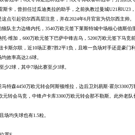
雷斯卡，曾担任过瓜迪奥拉的助手，之前执教过曼城U21和U2
这点引起切尔西高层注意，并在2024年6月官宣为切尔西主帅。
的狼队主力边锋内托，3540万欧元签下莱斯特城中场核心德斯伯里·
纳托·维加，600万欧元签下巴萨中锋吉乌，5200万欧元签下马
纽卡斯尔联，近10场正赛7胜2平1负，且唯一负场对手还是豪门
均效率高达2.6球。
至少2球，其中7场比赛至少3球。
特森4450万欧元转会阿斯顿维拉，边后卫刘易斯·霍尔3300万
万欧元转会马竞，中锋卢卡库3300万欧元转会那不勒斯。此外老
场均失球也有1.5粒。
位置F