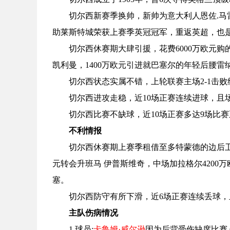
切尔西新赛季换帅，新帅为意大利人恩佐.马
助莱斯特城荣获上赛季英冠冠军，重返英超，也是
切尔西休赛期大肆引援，花费6000万欧元购
凯利曼，1400万欧元引进就巴塞尔的年轻后腰雷
切尔西状态实属不错，上轮联赛主场2-1击败
切尔西进攻走稳，近10场正赛连续进球，且场
切尔西比赛不缺球，近10场正赛多达9场比赛
不利情报
切尔西休赛期上赛季租借至多特蒙德的边后卫马
元转会升班马 伊普斯维奇，中场加拉格尔4200
塞。
切尔西防守有所下滑，近6场正赛连续丢球，且
主队伤病情况
1.球员:
卡鲁姆·威尔逊
因为后背受伤缺席比赛,