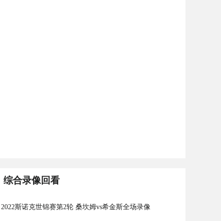
综合录像回看
2022斯诺克世锦赛第2轮 桑坎姆vs希金斯全场录像